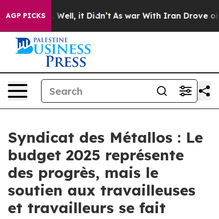
d 40%. Well, it Didn’t
As war With Iran Drove oil Pr
AGP PICKS
Syndicat des Métallos : Le
budget 2025 représente
des progrès, mais le
soutien aux travailleuses
et travailleurs se fait