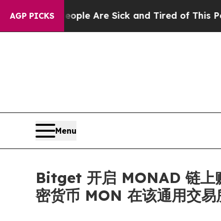
n: “People Are Sick and Tired of This Politics o
AGP PICKS
Menu
Bitget 开启 MONAD 
密货币 MON 在该通用交易