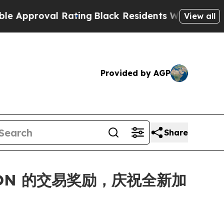
oval Rating
Black Residents Warned of Abusive C
View all
Provided by AGP
Share
 MON 的交易奖励，庆祝全新加