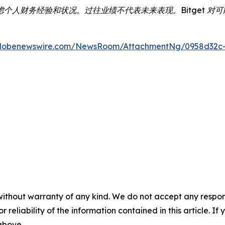
个人财务经验和状况。过往业绩不代表未来表现。Bitget 对
globenewswire.com/NewsRoom/AttachmentNg/0958d32c
without warranty of any kind. We do not accept any responsib
r reliability of the information contained in this article. I
 above.